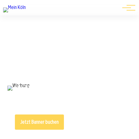
Events
Werbung, die gesehen wird
Unsere Werbeplätze sind klar strukturiert,
transparent buchbar und bereits technisch optimal
integriert. Sie müssen lediglich Ihr Banner
bereitstellen – die Ausspielung erfolgt
automatisch im gebuchten Zeitraum.
Jetzt Banner buchen
Zu Advertorials gehen